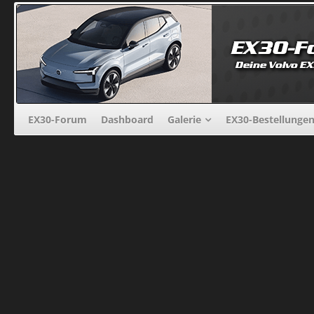
EX30-Forum
Dashboard
Galerie
EX30-Bestellunge