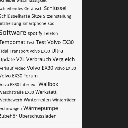
Scheibenwischflussigkeit
Schlüssel
schleifendes Geräusch
Schlüsselkarte
Sitze
Sitzeinstellung
Sitzheizung
Smartphone
soc
Software
spotify
Telefon
Tempomat
Test Volvo EX30
Test
Ultra
Tidal
Transport Volvo EX30
V2L
Verbrauch
Vergleich
Update
Volvo EX30
Verkauf
Video
Volvo EX 30
Volvo EX30 Forum
Wallbox
Volvo EX30 Interieur
Werkstatt
Waschstraße EX30
Winterreifen
Wettbewerb
Winterräder
Wärmepumpe
wohnwagen
Zubehör
Überschussladen