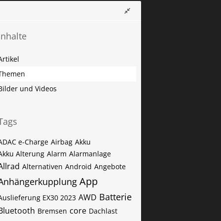
Inhalte
Artikel
Themen
Bilder und Videos
Tags
ADAC e-Charge
Airbag
Akku
Akku Alterung
Alarm
Alarmanlage
Allrad
Alternativen
Android
Angebote
App
Anhängerkupplung
Batterie
AWD
Auslieferung EX30 2023
Bluetooth
core
Bremsen
Dachlast