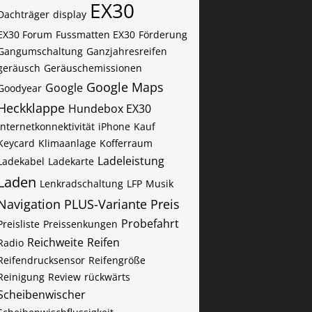
EX30
Dachträger
display
EX30 Forum
Fussmatten EX30
Förderung
Gangumschaltung
Ganzjahresreifen
geräusch
Geräuschemissionen
Google Maps
Google
Goodyear
Heckklappe
Hundebox EX30
Internetkonnektivität
iPhone
Kauf
Keycard
Klimaanlage
Kofferraum
Ladeleistung
Ladekabel
Ladekarte
Laden
Lenkradschaltung
LFP
Musik
Navigation
PLUS-Variante
Preis
Probefahrt
Preisliste
Preissenkungen
Reichweite
Reifen
Radio
Reifendrucksensor
Reifengröße
Reinigung
Review
rückwärts
Scheibenwischer