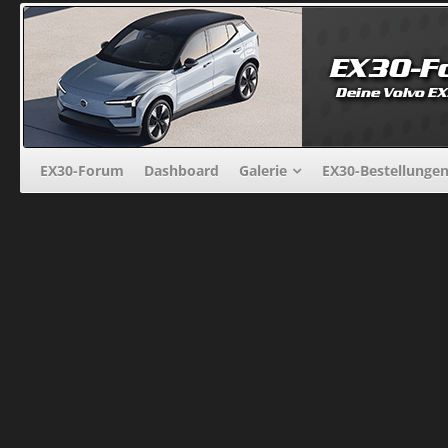
EX30-Forum
Dashboard
Galerie
EX30-Bestellunge