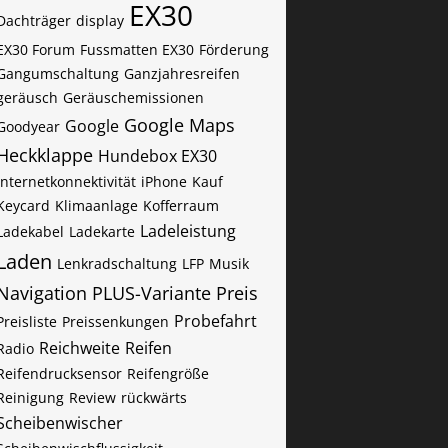
EX30
Dachträger
display
EX30 Forum
Fussmatten EX30
Förderung
Gangumschaltung
Ganzjahresreifen
geräusch
Geräuschemissionen
Google Maps
Google
Goodyear
Heckklappe
Hundebox EX30
Internetkonnektivität
iPhone
Kauf
Keycard
Klimaanlage
Kofferraum
Ladeleistung
Ladekabel
Ladekarte
Laden
Lenkradschaltung
LFP
Musik
Navigation
PLUS-Variante
Preis
Probefahrt
Preisliste
Preissenkungen
Reichweite
Reifen
Radio
Reifendrucksensor
Reifengröße
Reinigung
Review
rückwärts
Scheibenwischer