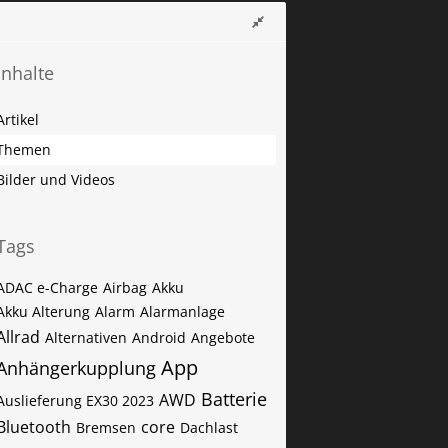
Inhalte
Artikel
Themen
Bilder und Videos
Tags
ADAC e-Charge
Airbag
Akku
Akku Alterung
Alarm
Alarmanlage
Allrad
Alternativen
Android
Angebote
App
Anhängerkupplung
Batterie
AWD
Auslieferung EX30 2023
Bluetooth
core
Bremsen
Dachlast