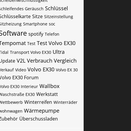
Scheibenwischflussigkeit
Schlüssel
schleifendes Geräusch
Schlüsselkarte
Sitze
Sitzeinstellung
Sitzheizung
Smartphone
soc
Software
spotify
Telefon
Tempomat
Test Volvo EX30
Test
Ultra
Tidal
Transport Volvo EX30
V2L
Verbrauch
Vergleich
Update
Volvo EX30
Verkauf
Video
Volvo EX 30
Volvo EX30 Forum
Wallbox
Volvo EX30 Interieur
Werkstatt
Waschstraße EX30
Winterreifen
Wettbewerb
Winterräder
Wärmepumpe
wohnwagen
Zubehör
Überschussladen