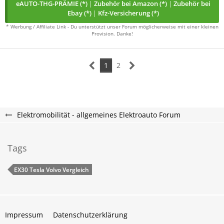
eAUTO-THG-PRÄMIE (*)
|
Zubehör bei Amazon (*)
|
Zubehör bei
Ebay (*)
|
Kfz-Versicherung (*)
* Werbung / Affiliate Link - Du unterstützt unser Forum möglicherweise mit einer kleinen
Provision. Danke!
1
2
Elektromobilität - allgemeines Elektroauto Forum
Tags
EX30 Tesla Volvo Vergleich
Impressum
Datenschutzerklärung