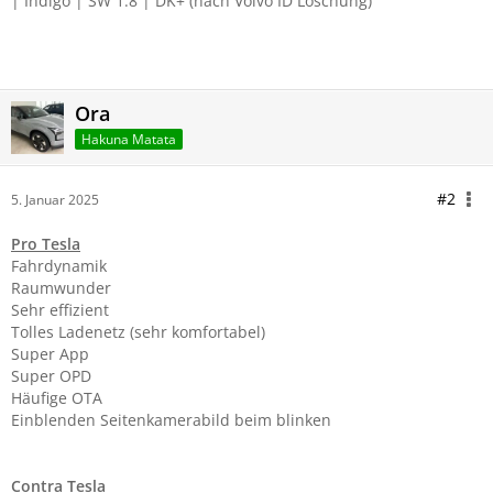
| Indigo | SW 1.8 |
DK+ (nach Volvo ID Löschung)
Ora
Hakuna Matata
#2
5. Januar 2025
Pro Tesla
Fahrdynamik
Raumwunder
Sehr effizient
Tolles Ladenetz (sehr komfortabel)
Super App
Super OPD
Häufige OTA
Einblenden Seitenkamerabild beim blinken
Contra Tesla