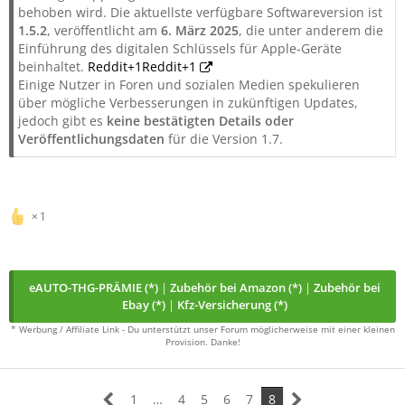
behoben wird. Die aktuellste verfügbare Softwareversion ist
1.5.2
, veröffentlicht am
6. März 2025
, die unter anderem die
Einführung des digitalen Schlüssels für Apple-Geräte
beinhaltet.
Reddit+1Reddit+1
Einige Nutzer in Foren und sozialen Medien spekulieren
über mögliche Verbesserungen in zukünftigen Updates,
jedoch gibt es
keine bestätigten Details oder
Veröffentlichungsdaten
für die Version 1.7.
1
eAUTO-THG-PRÄMIE (*)
|
Zubehör bei Amazon (*)
|
Zubehör bei
Ebay (*)
|
Kfz-Versicherung (*)
* Werbung / Affiliate Link - Du unterstützt unser Forum möglicherweise mit einer kleinen
Provision. Danke!
1
…
4
5
6
7
8