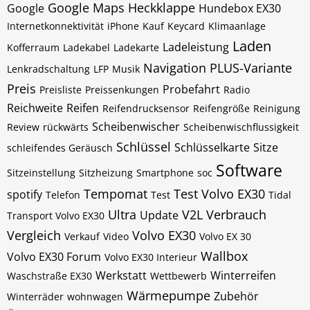
Google Maps
Heckklappe
Google
Hundebox EX30
Internetkonnektivität
iPhone
Kauf
Keycard
Klimaanlage
Laden
Ladeleistung
Kofferraum
Ladekabel
Ladekarte
Navigation
PLUS-Variante
Lenkradschaltung
LFP
Musik
Preis
Probefahrt
Preisliste
Preissenkungen
Radio
Reichweite
Reifen
Reifendrucksensor
Reifengröße
Reinigung
Scheibenwischer
Review
rückwärts
Scheibenwischflussigkeit
Schlüssel
Schlüsselkarte
Sitze
schleifendes Geräusch
Software
Sitzeinstellung
Sitzheizung
Smartphone
soc
Tempomat
Test Volvo EX30
spotify
Telefon
Test
Tidal
Ultra
V2L
Verbrauch
Update
Transport Volvo EX30
Vergleich
Volvo EX30
Verkauf
Video
Volvo EX 30
Wallbox
Volvo EX30 Forum
Volvo EX30 Interieur
Werkstatt
Winterreifen
Waschstraße EX30
Wettbewerb
Wärmepumpe
Zubehör
Winterräder
wohnwagen