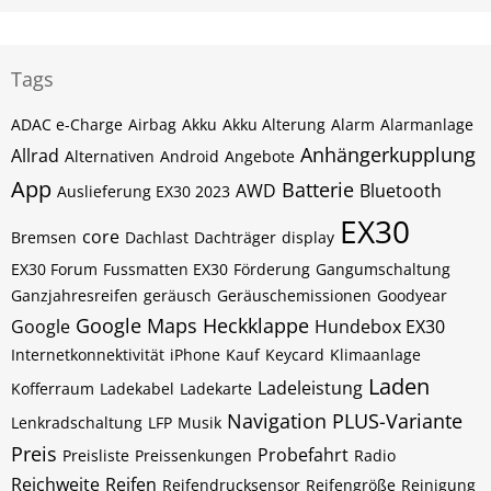
Tags
ADAC e-Charge
Airbag
Akku
Akku Alterung
Alarm
Alarmanlage
Anhängerkupplung
Allrad
Alternativen
Android
Angebote
App
Batterie
AWD
Bluetooth
Auslieferung EX30 2023
EX30
core
Bremsen
Dachlast
Dachträger
display
EX30 Forum
Fussmatten EX30
Förderung
Gangumschaltung
Ganzjahresreifen
geräusch
Geräuschemissionen
Goodyear
Google Maps
Heckklappe
Google
Hundebox EX30
Internetkonnektivität
iPhone
Kauf
Keycard
Klimaanlage
Laden
Ladeleistung
Kofferraum
Ladekabel
Ladekarte
Navigation
PLUS-Variante
Lenkradschaltung
LFP
Musik
Preis
Probefahrt
Preisliste
Preissenkungen
Radio
Reichweite
Reifen
Reifendrucksensor
Reifengröße
Reinigung