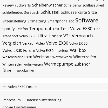
Scheibenwischer
Review
rückwärts
Scheibenwischflussigkeit
Schlüssel
Schlüsselkarte
Sitze
schleifendes Geräusch
Software
Sitzeinstellung
Sitzheizung
Smartphone
soc
Tempomat
Test Volvo EX30
spotify
Telefon
Test
Tidal
Ultra
V2L
Verbrauch
Update
Transport Volvo EX30
Vergleich
Volvo EX30
Verkauf
Video
Volvo EX 30
Wallbox
Volvo EX30 Forum
Volvo EX30 Interieur
Werkstatt
Winterreifen
Waschstraße EX30
Wettbewerb
Wärmepumpe
Zubehör
Winterräder
wohnwagen
Überschussladen
Volvo EX30 Forum
Impressum
Datenschutzerklärung
Cookie Einstellungen