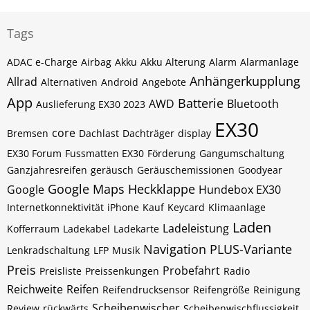
Tags
ADAC e-Charge
Airbag
Akku
Akku Alterung
Alarm
Alarmanlage
Anhängerkupplung
Allrad
Alternativen
Android
Angebote
App
Batterie
AWD
Bluetooth
Auslieferung EX30 2023
EX30
core
Bremsen
Dachlast
Dachträger
display
EX30 Forum
Fussmatten EX30
Förderung
Gangumschaltung
Ganzjahresreifen
geräusch
Geräuschemissionen
Goodyear
Google Maps
Heckklappe
Google
Hundebox EX30
Internetkonnektivität
iPhone
Kauf
Keycard
Klimaanlage
Laden
Ladeleistung
Kofferraum
Ladekabel
Ladekarte
Navigation
PLUS-Variante
Lenkradschaltung
LFP
Musik
Preis
Probefahrt
Preisliste
Preissenkungen
Radio
Reichweite
Reifen
Reifendrucksensor
Reifengröße
Reinigung
Scheibenwischer
Review
rückwärts
Scheibenwischflussigkeit